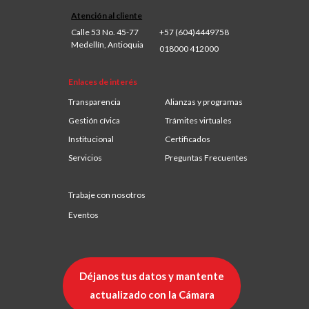
Atención al cliente
Calle 53 No. 45-77
+57 (604)4449758
Medellín, Antioquia
018000 412000
Enlaces de interés
Transparencia
Alianzas y programas
Gestión cívica
Trámites virtuales
Institucional
Certificados
Servicios
Preguntas Frecuentes
Trabaje con nosotros
Eventos
Déjanos tus datos y mantente
actualizado con la Cámara