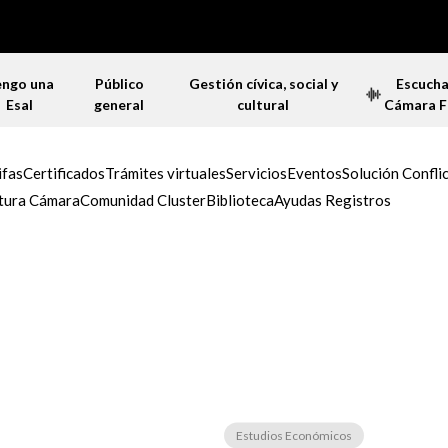
engo una
Público
Gestión cívica, social y
Escuch
Esal
general
cultural
Cámara 
ifas
Certificados
Trámites virtuales
Servicios
Eventos
Solución Confli
tura Cámara
Comunidad Cluster
Biblioteca
Ayudas Registros
Estudios Económicos