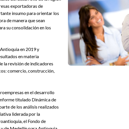
presas exportadoras de
rtante insumo para orientar los
ora de manera que sean
ara su consolidación en los
 Antioquia en 2019 y
esultados en materia
de la revisión de indicadores
cos: comercio, construcción,
croempresas en el desarrollo
 informe titulado Dinámica de
arte de los análisis realizados
ativa liderada por la
oantioquia, el Fondo de
 y de Medellín para Antioquia.