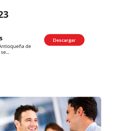
23
s
Descargar
a Antioqueña de
se...