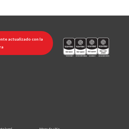
nte actualizado con la
ra
nto legal
Mapa de sitio