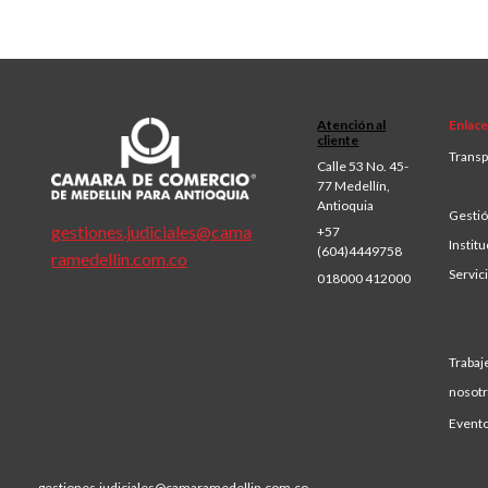
Atención al
Enlace
cliente
Transp
Calle 53 No. 45-
77 Medellín,
Antioquia
Gestió
gestiones.judiciales@cama
+57
Institu
(604)4449758
ramedellin.com.co
Servic
018000 412000
Trabaj
nosot
Event
gestiones.judiciales@camaramedellin.com.co