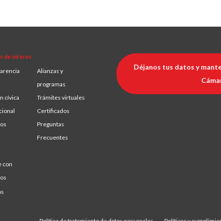
s de interés
Déjanos tus datos y mante
arencia
Alianzas y
Cáma
programas
n cívica
Trámites virtuales
cional
Certificados
ios
Preguntas
Frecuentes
e con
ros
os
Política de tratamiento de datos personales
Políticas y cumplimie