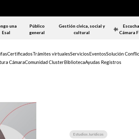
engo una
Público
Gestión cívica, social y
Escuch
Esal
general
cultural
Cámara 
ifas
Certificados
Trámites virtuales
Servicios
Eventos
Solución Confli
tura Cámara
Comunidad Cluster
Biblioteca
Ayudas Registros
Estudios Jurídicos