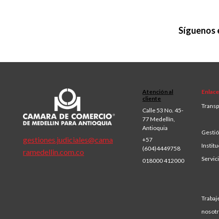
Síguenos 
Atención al
Enlace
cliente
Transp
Calle 53 No. 45-
77 Medellín,
Antioquia
Gestió
gestiones.judiciales@cama
+57
Institu
(604)4449758
ramedellin.com.co
Servic
018000 412000
Trabaj
nosot