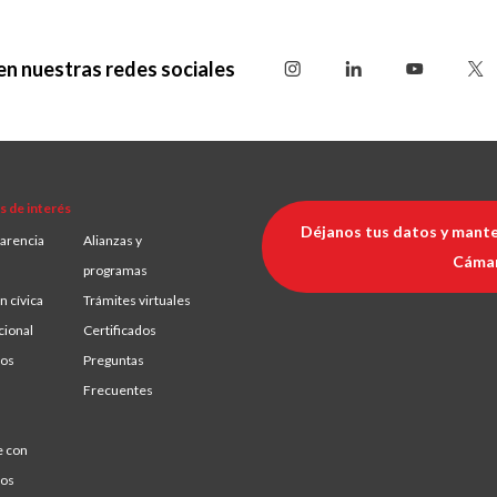
en nuestras redes sociales
s de interés
Déjanos tus datos y mante
arencia
Alianzas y
Cáma
programas
n cívica
Trámites virtuales
cional
Certificados
ios
Preguntas
Frecuentes
e con
ros