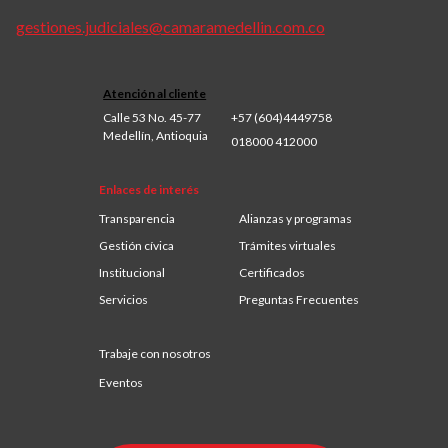
gestiones.judiciales@camaramedellin.com.co
Atención al cliente
Calle 53 No. 45-77
+57 (604)4449758
Medellín, Antioquia
018000 412000
Enlaces de interés
Transparencia
Alianzas y programas
Gestión cívica
Trámites virtuales
Institucional
Certificados
Servicios
Preguntas Frecuentes
Trabaje con nosotros
Eventos