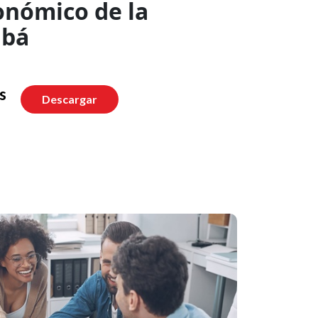
conómico de la
abá
s
Descargar