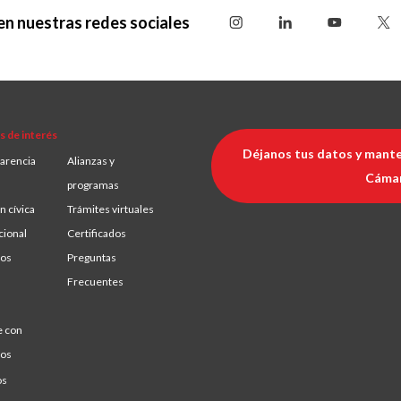
en nuestras redes sociales
s de interés
Déjanos tus datos y mante
arencia
Alianzas y
Cáma
programas
n cívica
Trámites virtuales
cional
Certificados
ios
Preguntas
Frecuentes
e con
ros
os