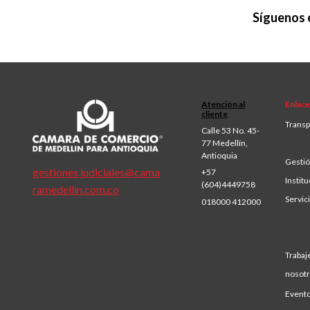
Síguenos 
Atención al
Enlace
cliente
Transp
Calle 53 No. 45-
77 Medellín,
Antioquia
Gestió
gestiones.judiciales@cama
+57
Institu
(604)4449758
ramedellin.com.co
Servic
018000 412000
Trabaj
nosot
Event