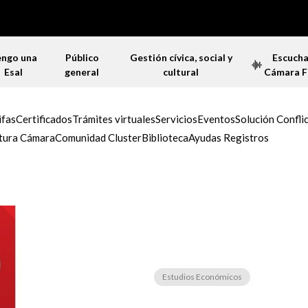
engo una
Público
Gestión cívica, social y
Escuch
Esal
general
cultural
Cámara 
ifas
Certificados
Trámites virtuales
Servicios
Eventos
Solución Confli
tura Cámara
Comunidad Cluster
Biblioteca
Ayudas Registros
Biblioteca virtual
Estudios Económicos