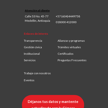
Atención al cliente
Calle 53 No. 45-77
+57 (604)4449758
Medellín, Antioquia
018000 412000
Enlaces de interés
Transparencia
Alianzas y programas
Gestión cívica
Trámites virtuales
Institucional
Certificados
Servicios
Preguntas Frecuentes
Trabaje con nosotros
Eventos
Déjanos tus datos y mantente